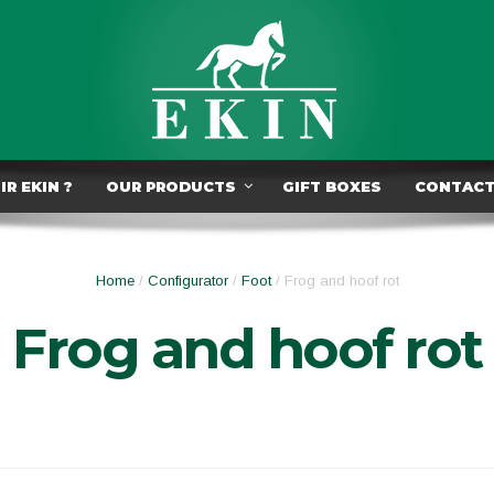
R EKIN ?
OUR PRODUCTS
GIFT BOXES
CONTAC
Home
/
Configurator
/
Foot
/ Frog and hoof rot
Frog and hoof rot