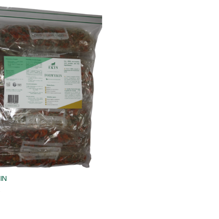
IN
€
TO CART