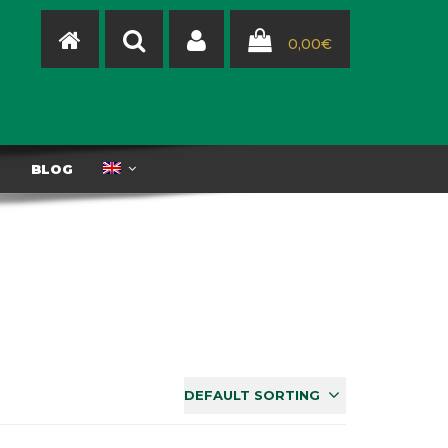
0,00
€
T
BLOG
DEFAULT SORTING