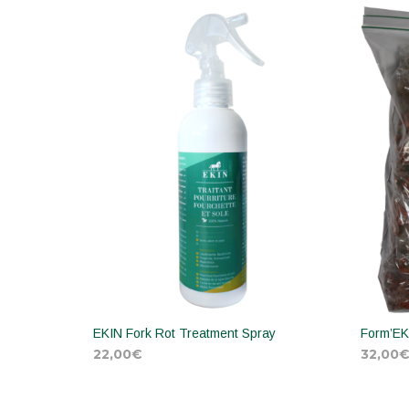
EKIN Fork Rot Treatment Spray
Form’EK
22,00
€
32,00
ADD TO CART
ADD 