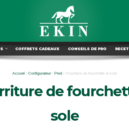
TS
COFFRETS CADEAUX
CONSEILS DE PRO
RECET
Accueil
/
Configurateur
/
Pied
/ Pourriture de fourchette et sole
riture de fourchet
sole