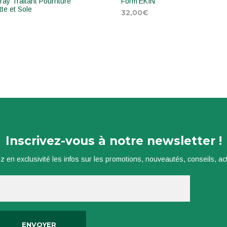
ay Traitant Pourriture
Form’EKIN
te et Sole
32,00
€
€
AJOUTER AU PANIER
TER AU PANIER
Inscrivez-vous à notre newsletter !
z en exclusivité les infos sur les promotions, nouveautés, conseils, actu