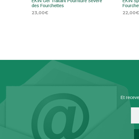
EKIN Gel Traitant Pourriture Sévère
EKIN Spr
des Fourchettes
Fourchet
23,00
€
22,00
AJOUTER AU PANIER
AJOU
Et receve