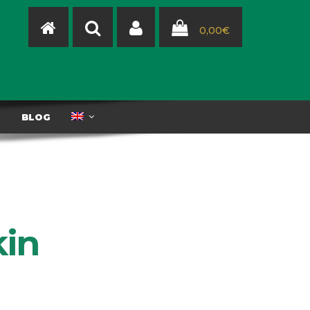
0,00
€
T
BLOG
kin