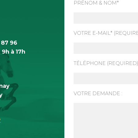
PRÉNOM & NOM*
VOTRE E-MAIL* (REQUIR
 87 96
 9h à 17h
TÉLÉPHONE (REQUIRED
inay
VOTRE DEMANDE :
y
r