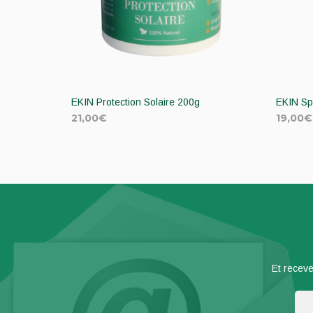
EKIN Protection Solaire 200g
EKIN Sp
21,00
€
19,00
€
AJOUTER AU PANIER
AJOU
Et receve