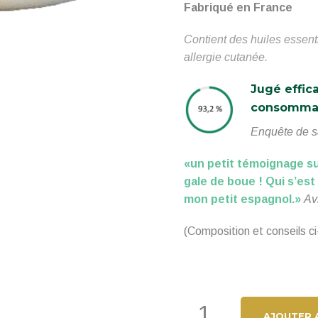
Fabriqué en France
Contient des huiles essent
allergie cutanée.
Jugé effic
consommat
Enquête de s
«un petit témoignage s
gale de boue ! Qui s’est
mon petit espagnol.
»
Av
(Composition et conseils c
quantité
AJOUTER 
de