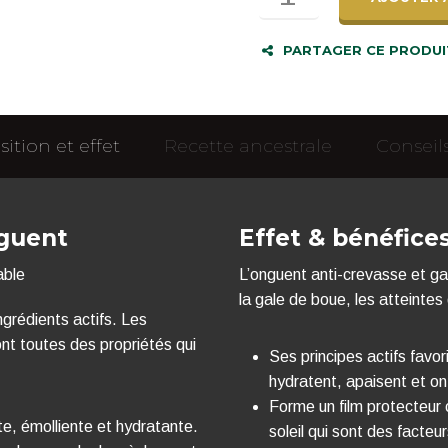
EKIN
Onguent
PARTAGER CE PRODUI
Anti-
Crevasse
et
Gale
de
tion et effet
Recette ancestrale
Conseil
boue
nguent
Effet & bénéfice
able
L’onguent anti-crevasse et ga
la gale de boue, les atteintes
grédients actifs. Les
nt toutes des propriétés qui
Ses principes actifs favor
hydratent, apaisent et on
Forme un film protecteur 
e, émolliente et hydratante.
soleil qui sont des facte