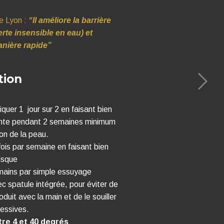
e Lyon :
“Il améliore la barrière
rte insensible en eau) et
anière rapide”
tion
iquer 1 jour sur 2 en faisant bien
einte pendant 2 semaines minimum
on de la peau.
fois par semaine en faisant bien
risque
 mains par simple essuyage
c spatule intégrée, pour éviter de
duit avec la main et de le souiller
cessives.
tre 4 et 40 degrés