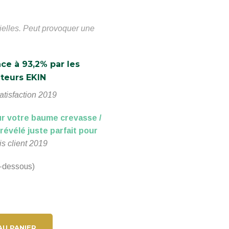
ielles. Peut provoquer une
ace à 93,2% par les
eurs EKIN
atisfaction 2019
ur votre baume crevasse /
 révélé juste parfait pour
is client 2019
i-dessous)
AU PANIER