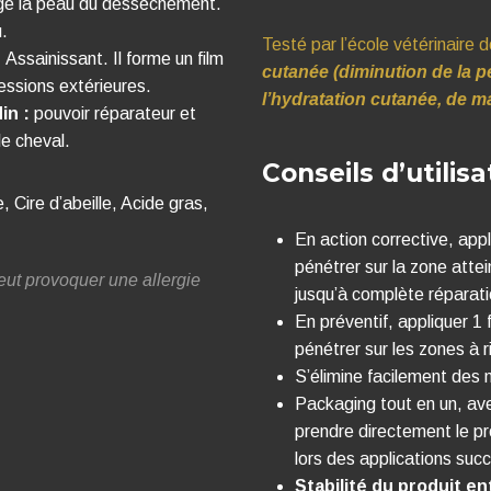
ège la peau du dessèchement.
.
Testé par l’école vétérinaire d
:
Assainissant. Il forme un film
cutanée (diminution de la pe
essions extérieures.
l’hydratation cutanée, de m
in :
pouvoir réparateur et
le cheval.
Conseils d’utilisa
 Cire d’abeille, Acide gras,
En action corrective, appl
pénétrer sur la zone att
eut provoquer une allergie
jusqu’à complète réparati
En préventif, appliquer 1 
pénétrer sur les zones à 
S’élimine facilement des
Packaging tout en un, ave
prendre directement le pro
lors des applications suc
Stabilité du produit en