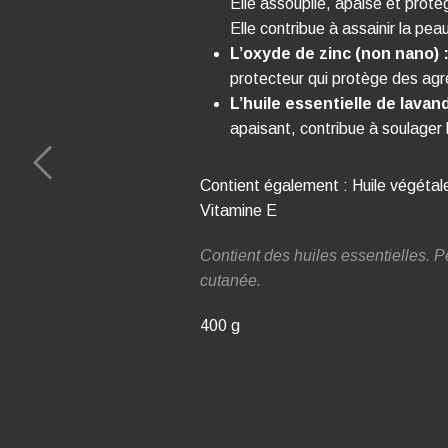
Elle assouplie, apaise et prot
Elle contribue à assainir la peau
L’oxyde de zinc (non nano) 
protecteur qui protège des agr
L’huile essentielle de lavand
apaisant, contribue à soulager 
Contient également : Huile végétale,
Vitamine E
Contient des huiles essentielles. P
cutanée.
400 g