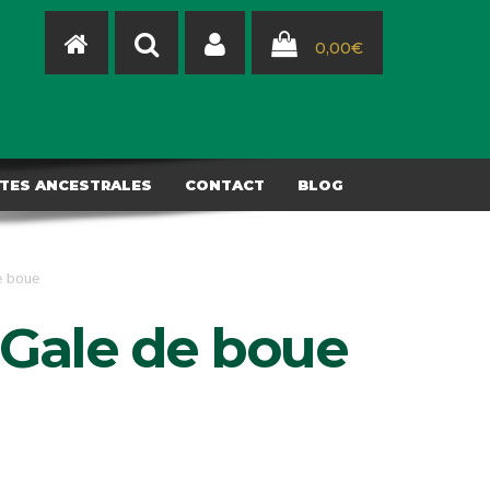
0,00
€
TES ANCESTRALES
CONTACT
BLOG
e boue
 Gale de boue