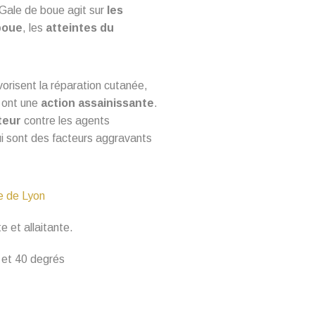
Gale de boue agit sur
les
boue
, les
atteintes
du
vorisent la réparation cutanée
,
t ont une
action assainissante
.
teur
contre les agents
ui sont des facteurs aggravants
re de Lyon
 et allaitante.
4 et 40 degrés