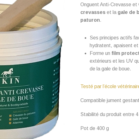
Onguent Anti-Crevasse et 
crevasses
et la
gale de 
paturon
.
Ses principes actifs fa
hydratent, apaisent e
Forme un
film protec
extérieurs et les UV q
de la gale de boue.
Testé par l’école vétérinai
Compatible jument gestante
Stabilité du produit entre 
Pot de 400 g