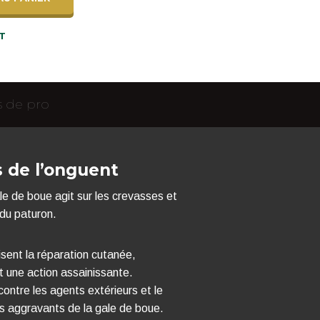
T
Facebook
Twitter
Google
s de pro
Pinterest
s de l’onguent
le de boue agit sur les crevasses et
 du paturon.
isent la réparation cutanée,
t une action assainissante.
contre les agents extérieurs et le
urs aggravants de la gale de boue.