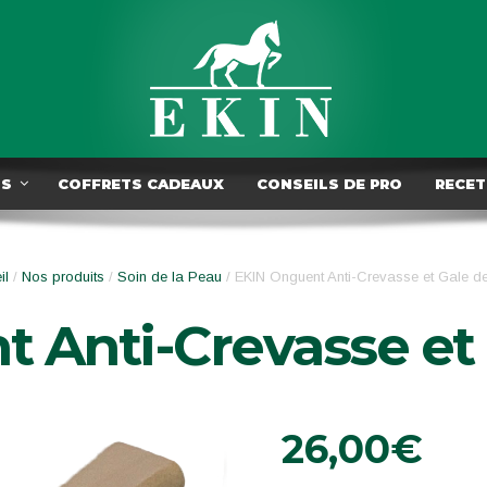
TS
COFFRETS CADEAUX
CONSEILS DE PRO
RECET
il
/
Nos produits
/
Soin de la Peau
/ EKIN Onguent Anti-Crevasse et Gale d
 Anti-Crevasse et
26,00
€