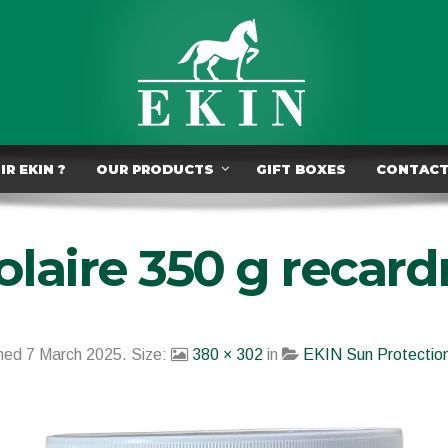
R EKIN ?
OUR PRODUCTS
GIFT BOXES
CONTAC
olaire 350 g recard
shed
7 March 2025
. Size:
380 × 302
in
EKIN Sun Protectio