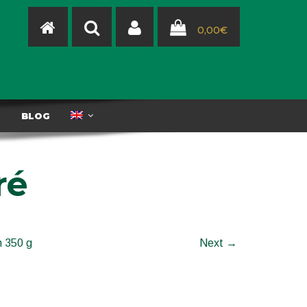
0,00
€
T
BLOG
ré
n 350 g
Next →