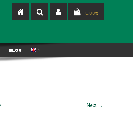
0,00
€
T
BLOG
y
Next →