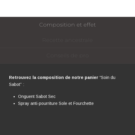
sabot
»
Composition et effet
Recette ancestrale
Conseils de pro
Retrouvez la composition de notre panier
“Soin du
Sabot” :
Onguent Sabot Sec
Spray anti-pourriture Sole et Fourchette