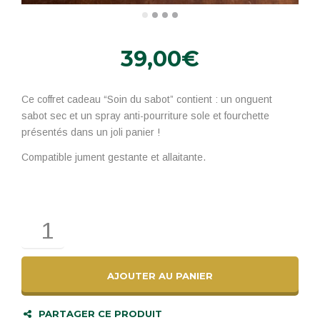
39,00
€
Ce coffret cadeau “Soin du sabot” contient : un onguent
sabot sec et un spray anti-pourriture sole et fourchette
présentés dans un joli panier !
Compatible jument gestante et allaitante.
quantité
de
EKIN
Coffret
cadeau
AJOUTER AU PANIER
«
Soin
PARTAGER CE PRODUIT
du