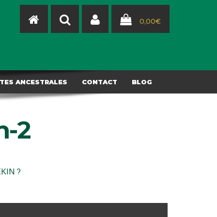
0,00
€
TES ANCESTRALES
CONTACT
BLOG
n-2
EKIN ?