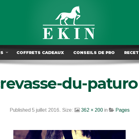
TS
COFFRETS CADEAUX
CONSEILS DE PRO
RECET
revasse-du-patur
Published
5 juillet 2016
. Size:
362 × 200
in
Pages